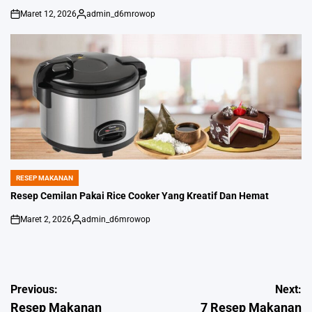
Maret 12, 2026
admin_d6mrowop
on
Posted
by
RESEP MAKANAN
POSTED
IN
Resep Cemilan Pakai Rice Cooker Yang Kreatif Dan Hemat
Maret 2, 2026
admin_d6mrowop
on
Posted
by
Navigasi
Previous:
Next:
Resep Makanan
7 Resep Makanan