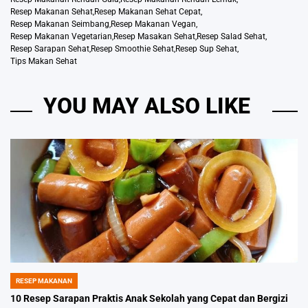
Resep Makanan Sehat
,
Resep Makanan Sehat Cepat
,
Resep Makanan Seimbang
,
Resep Makanan Vegan
,
Resep Makanan Vegetarian
,
Resep Masakan Sehat
,
Resep Salad Sehat
,
Resep Sarapan Sehat
,
Resep Smoothie Sehat
,
Resep Sup Sehat
,
Tips Makan Sehat
YOU MAY ALSO LIKE
RESEP MAKANAN
POSTED
IN
10 Resep Sarapan Praktis Anak Sekolah yang Cepat dan Bergizi