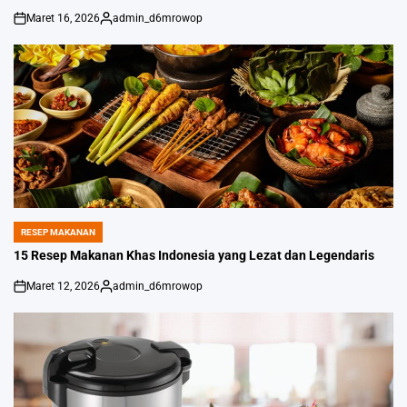
Maret 16, 2026
admin_d6mrowop
on
Posted
by
RESEP MAKANAN
POSTED
IN
15 Resep Makanan Khas Indonesia yang Lezat dan Legendaris
Maret 12, 2026
admin_d6mrowop
on
Posted
by