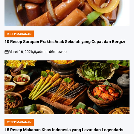
RESEP MAKANAN
POSTED
IN
10 Resep Sarapan Praktis Anak Sekolah yang Cepat dan Bergizi
Maret 16, 2026
admin_d6mrowop
on
Posted
by
RESEP MAKANAN
POSTED
IN
15 Resep Makanan Khas Indonesia yang Lezat dan Legendaris