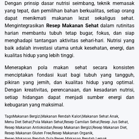
Dengan prinsip dasar nutrisi seimbang, teknik memasak
yang tepat, dan pemilihan bahan berkualitas, setiap orang
dapat menikmati makanan lezat sekaligus sehat.
Mengintegrasikan
Resep Makanan Sehat
dalam rutinitas
harian membantu tubuh tetap bugar, fokus, dan siap
menghadapi tantangan aktivitas sehari-hari. Nutrisi yang
baik adalah investasi utama untuk kesehatan, energi, dan
kualitas hidup yang lebih tinggi.
Menerapkan pola makan sehat secara konsisten
menciptakan fondasi kuat bagi tubuh yang tangguh,
pikiran yang jernih, dan kualitas hidup yang optimal.
Dengan kreativitas, perencanaan, dan kesadaran nutrisi,
setiap hidangan dapat menjadi sumber energi dan
kebugaran yang maksimal.
Tags
Makanan Bergizi
,
Makanan Rendah Kalori
,
Makanan Sehat Anak
,
Menu Diet Sehat
,
Pola Makan Sehat
,
Resep Camilan Sehat
,
Resep Jus Sehat
,
Resep Makanan Antioksidan
,
Resep Makanan Bergizi
,
Resep Makanan Diet
,
Resep Makanan Gluten Free
,
Resep Makanan Organik
,
Resep Makanan Rendah Gula
,
Resep Makanan Rendah Lemak
,