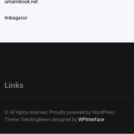
umamibook.net
Imbagacor
Links
© All rights reserved. Proudly powered by WordPress.
Theme TrendingNews designed by
WPInterface
.