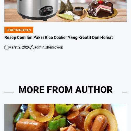
RESEP MAKANAN
POSTED
IN
Resep Cemilan Pakai Rice Cooker Yang Kreatif Dan Hemat
Maret 2, 2026
admin_d6mrowop
on
Posted
by
MORE FROM AUTHOR