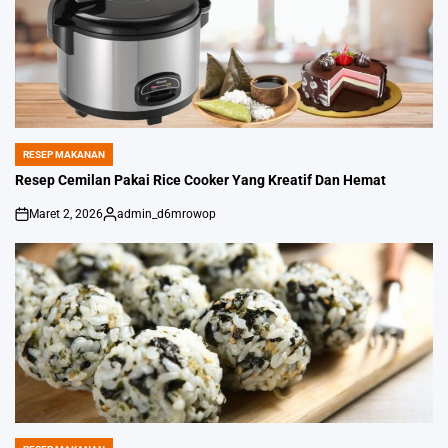
RESEP MAKANAN
POSTED
IN
Resep Cemilan Pakai Rice Cooker Yang Kreatif Dan Hemat
Maret 2, 2026
admin_d6mrowop
on
Posted
by