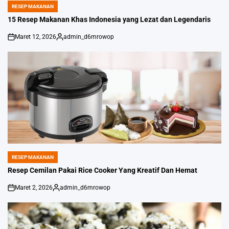
RESEP MAKANAN
POSTED
IN
15 Resep Makanan Khas Indonesia yang Lezat dan Legendaris
Maret 12, 2026
admin_d6mrowop
on
Posted
by
RESEP MAKANAN
POSTED
IN
Resep Cemilan Pakai Rice Cooker Yang Kreatif Dan Hemat
Maret 2, 2026
admin_d6mrowop
on
Posted
by