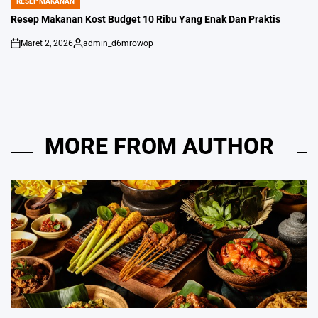
RESEP MAKANAN
POSTED
IN
Resep Makanan Kost Budget 10 Ribu Yang Enak Dan Praktis
Maret 2, 2026
admin_d6mrowop
on
Posted
by
MORE FROM AUTHOR