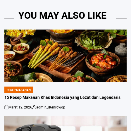
YOU MAY ALSO LIKE
RESEP MAKANAN
POSTED
IN
15 Resep Makanan Khas Indonesia yang Lezat dan Legendaris
Maret 12, 2026
admin_d6mrowop
on
Posted
by