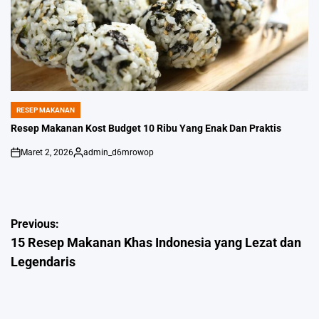
RESEP MAKANAN
POSTED
IN
Resep Makanan Kost Budget 10 Ribu Yang Enak Dan Praktis
Maret 2, 2026
admin_d6mrowop
on
Posted
by
Navigasi
Previous:
15 Resep Makanan Khas Indonesia yang Lezat dan
pos
Legendaris