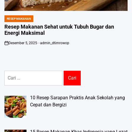
RESEP MAKANAN
POSTED
IN
Resep Makanan Sehat untuk Tubuh Bugar dan
Energi Maksimal
Desember 5, 2025
admin_d6mrowop
on
Cari
untuk:
10 Resep Sarapan Praktis Anak Sekolah yang
Cepat dan Bergizi
15 Resep Makanan Khas Indonesia yang Lezat