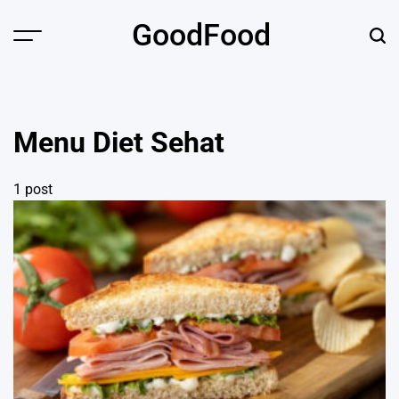
Skip
GoodFood
to
Menu
Sear
content
Menu Diet Sehat
1 post