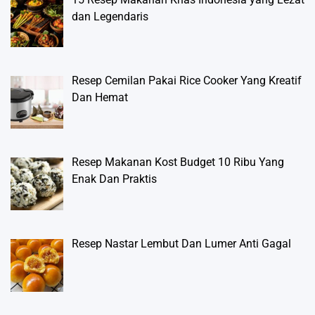
dan Legendaris
Resep Cemilan Pakai Rice Cooker Yang Kreatif
Dan Hemat
Resep Makanan Kost Budget 10 Ribu Yang
Enak Dan Praktis
Resep Nastar Lembut Dan Lumer Anti Gagal