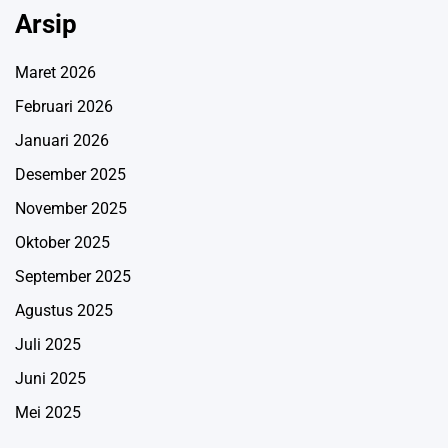
Arsip
Maret 2026
Februari 2026
Januari 2026
Desember 2025
November 2025
Oktober 2025
September 2025
Agustus 2025
Juli 2025
Juni 2025
Mei 2025