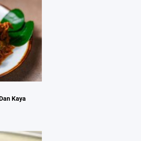
Dan Kaya