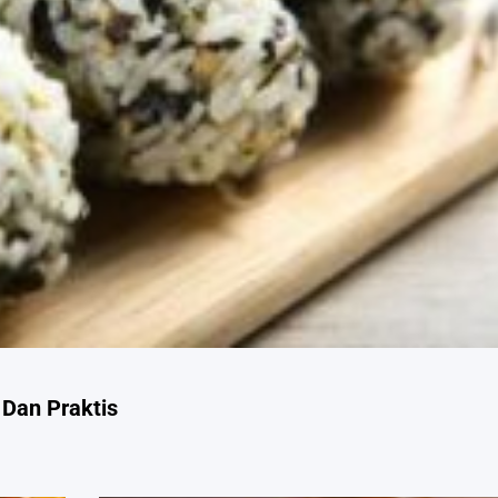
Dan Praktis