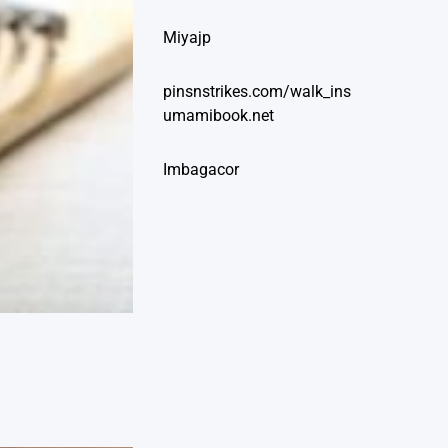
Miyajp
pinsnstrikes.com/walk_ins
umamibook.net
Imbagacor