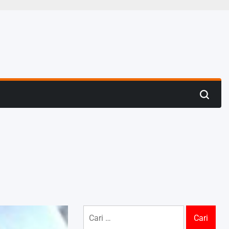
Search
Cari
untuk: