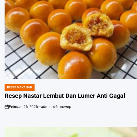
RESEP MAKANAN
POSTED
IN
Resep Nastar Lembut Dan Lumer Anti Gagal
Februari 26, 2026
admin_d6mrowop
on