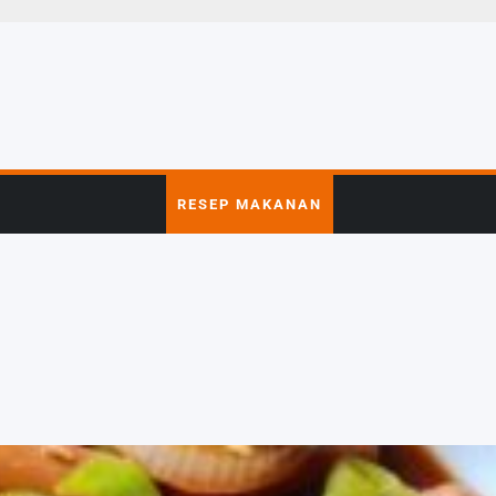
RESEP MAKANAN