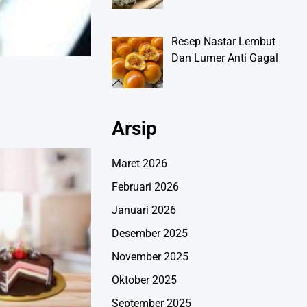
Resep Nastar Lembut
Dan Lumer Anti Gagal
Arsip
Maret 2026
Februari 2026
Januari 2026
Desember 2025
November 2025
Oktober 2025
September 2025