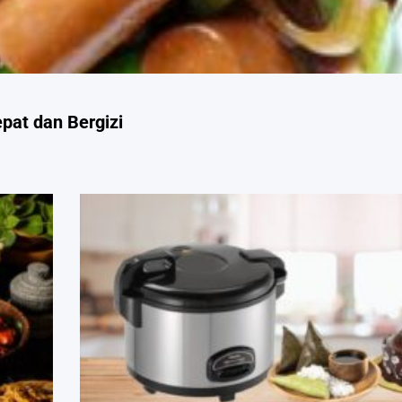
pat dan Bergizi