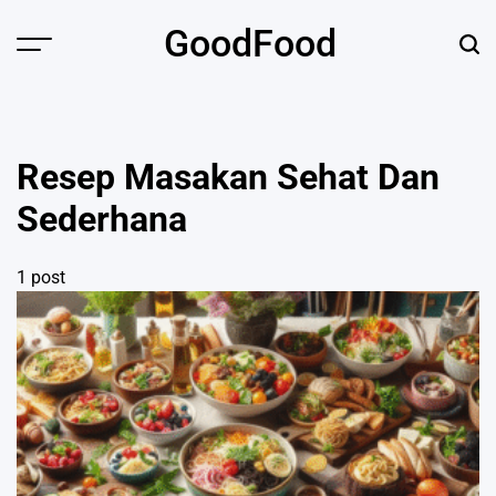
Skip
GoodFood
to
Menu
Sear
content
Resep Masakan Sehat Dan
Sederhana
1 post