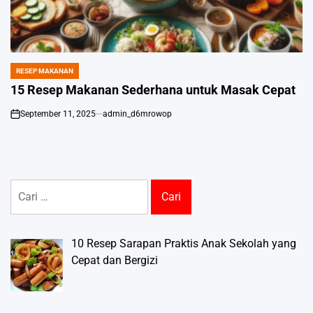
RESEP MAKANAN
POSTED
IN
15 Resep Makanan Sederhana untuk Masak Cepat
September 11, 2025
admin_d6mrowop
on
Cari
untuk:
10 Resep Sarapan Praktis Anak Sekolah yang
Cepat dan Bergizi