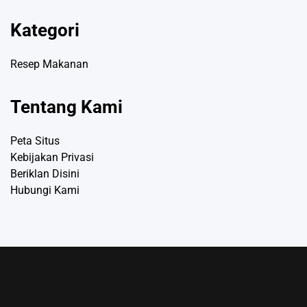
Kategori
Resep Makanan
Tentang Kami
Peta Situs
Kebijakan Privasi
Beriklan Disini
Hubungi Kami