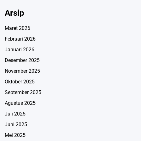
Arsip
Maret 2026
Februari 2026
Januari 2026
Desember 2025
November 2025
Oktober 2025
September 2025
Agustus 2025
Juli 2025
Juni 2025
Mei 2025