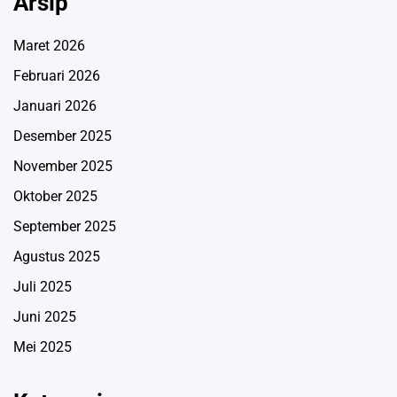
Arsip
Maret 2026
Februari 2026
Januari 2026
Desember 2025
November 2025
Oktober 2025
September 2025
Agustus 2025
Juli 2025
Juni 2025
Mei 2025