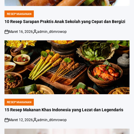
RESEP MAKANAN
POSTED
IN
10 Resep Sarapan Praktis Anak Sekolah yang Cepat dan Bergizi
Maret 16, 2026
admin_d6mrowop
on
Posted
by
RESEP MAKANAN
POSTED
IN
15 Resep Makanan Khas Indonesia yang Lezat dan Legendaris
Maret 12, 2026
admin_d6mrowop
on
Posted
by