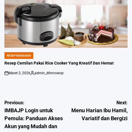
RESEP MAKANAN
POSTED
IN
Resep Cemilan Pakai Rice Cooker Yang Kreatif Dan Hemat
Maret 2, 2026
admin_d6mrowop
on
Posted
by
Navigasi
Previous:
Next:
IMBAJP Login untuk
Menu Harian Ibu Hamil,
pos
Pemula: Panduan Akses
Variatif dan Bergizi
Akun yang Mudah dan