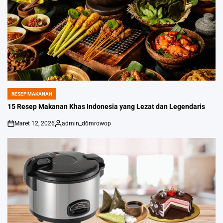
RESEP MAKANAN
POSTED
IN
15 Resep Makanan Khas Indonesia yang Lezat dan Legendaris
Maret 12, 2026
admin_d6mrowop
on
Posted
by