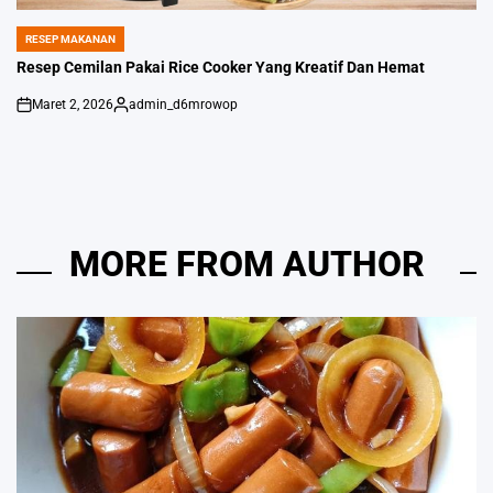
RESEP MAKANAN
POSTED
IN
Resep Cemilan Pakai Rice Cooker Yang Kreatif Dan Hemat
Maret 2, 2026
admin_d6mrowop
on
Posted
by
MORE FROM AUTHOR