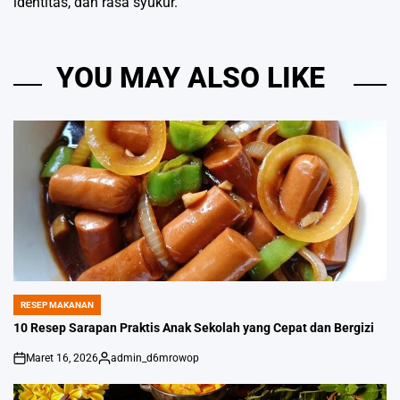
identitas, dan rasa syukur.
YOU MAY ALSO LIKE
RESEP MAKANAN
POSTED
IN
10 Resep Sarapan Praktis Anak Sekolah yang Cepat dan Bergizi
Maret 16, 2026
admin_d6mrowop
on
Posted
by