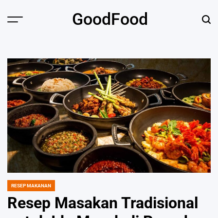
Skip
GoodFood
to
Menu
Sear
content
RESEP MAKANAN
POSTED
IN
Resep Masakan Tradisional