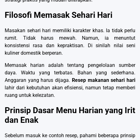
Filosofi Memasak Sehari Hari
Masakan sehari hari memiliki karakter khas. Ia tidak perlu
rumit. Tidak harus mewah. Namun, ia menuntut
konsistensi rasa dan kepraktisan. Di sinilah nilai seni
kuliner domestik berperan.
Memasak harian adalah tentang pengelolaan sumber
daya. Waktu yang terbatas. Bahan yang sederhana.
Anggaran yang harus dijaga.
Resep makanan sehari hari
lahir dari kebutuhan akan efisiensi, namun tetap memberi
ruang untuk kelezatan.
Prinsip Dasar Menu Harian yang Irit
dan Enak
Sebelum masuk ke contoh resep, pahami beberapa prinsip