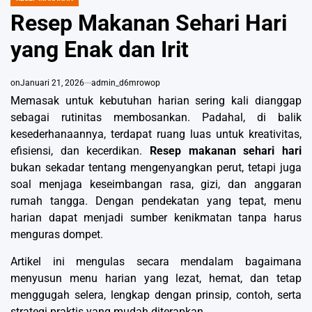
POSTED
IN
Resep Makanan Sehari Hari
yang Enak dan Irit
on
Januari 21, 2026
admin_d6mrowop
Memasak untuk kebutuhan harian sering kali dianggap
sebagai rutinitas membosankan. Padahal, di balik
kesederhanaannya, terdapat ruang luas untuk kreativitas,
efisiensi, dan kecerdikan.
Resep makanan sehari hari
bukan sekadar tentang mengenyangkan perut, tetapi juga
soal menjaga keseimbangan rasa, gizi, dan anggaran
rumah tangga. Dengan pendekatan yang tepat, menu
harian dapat menjadi sumber kenikmatan tanpa harus
menguras dompet.
Artikel ini mengulas secara mendalam bagaimana
menyusun menu harian yang lezat, hemat, dan tetap
menggugah selera, lengkap dengan prinsip, contoh, serta
strategi praktis yang mudah diterapkan.