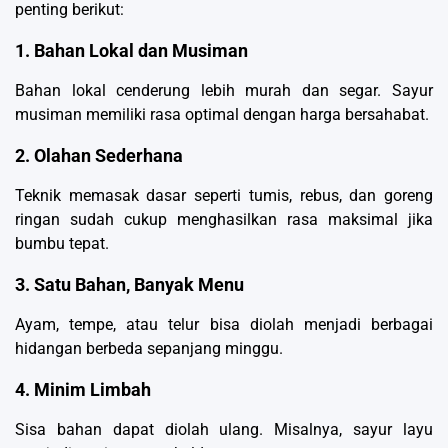
penting berikut:
1. Bahan Lokal dan Musiman
Bahan lokal cenderung lebih murah dan segar. Sayur
musiman memiliki rasa optimal dengan harga bersahabat.
2. Olahan Sederhana
Teknik memasak dasar seperti tumis, rebus, dan goreng
ringan sudah cukup menghasilkan rasa maksimal jika
bumbu tepat.
3. Satu Bahan, Banyak Menu
Ayam, tempe, atau telur bisa diolah menjadi berbagai
hidangan berbeda sepanjang minggu.
4. Minim Limbah
Sisa bahan dapat diolah ulang. Misalnya, sayur layu