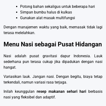
Potong bahan sekaligus untuk beberapa hari
Simpan bumbu halus di kulkas
Gunakan alat masak multifungsi
Dengan manajemen waktu yang baik, memasak tidak lagi
terasa melelahkan.
Menu Nasi sebagai Pusat Hidangan
Nasi adalah pusat gravitasi dapur Indonesia. Lauk
sederhana pun terasa cukup jika dipadukan dengan nasi
hangat.
Variasikan lauk. Jangan nasi. Dengan begitu, biaya tetap
terkendali, namun variasi rasa terjaga.
Inilah keunggulan
resep makanan sehari hari
berbasis
nasi yang fleksibel dan adaptif.