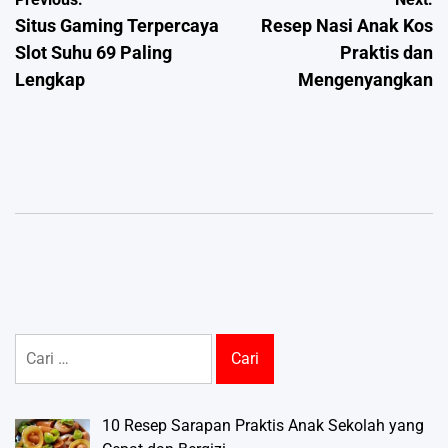
Navigasi
Situs Gaming Terpercaya
Resep Nasi Anak Kos
pos
Slot Suhu 69 Paling
Praktis dan
Lengkap
Mengenyangkan
Cari
untuk:
10 Resep Sarapan Praktis Anak Sekolah yang