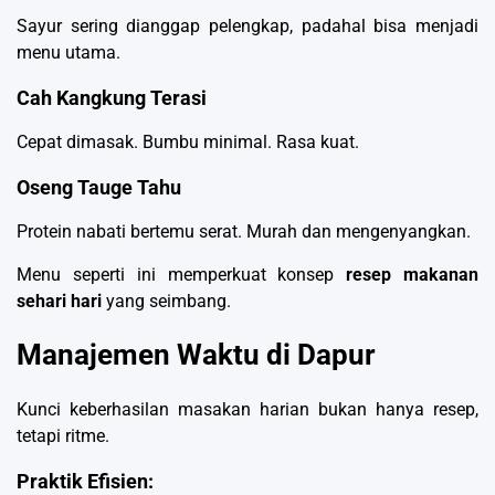
Sayur sering dianggap pelengkap, padahal bisa menjadi
menu utama.
Cah Kangkung Terasi
Cepat dimasak. Bumbu minimal. Rasa kuat.
Oseng Tauge Tahu
Protein nabati bertemu serat. Murah dan mengenyangkan.
Menu seperti ini memperkuat konsep
resep makanan
sehari hari
yang seimbang.
Manajemen Waktu di Dapur
Kunci keberhasilan masakan harian bukan hanya resep,
tetapi ritme.
Praktik Efisien: