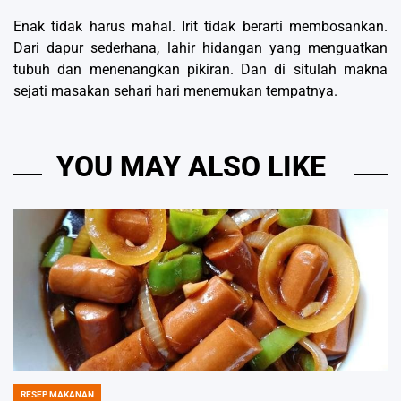
Enak tidak harus mahal. Irit tidak berarti membosankan.
Dari dapur sederhana, lahir hidangan yang menguatkan
tubuh dan menenangkan pikiran. Dan di situlah makna
sejati masakan sehari hari menemukan tempatnya.
YOU MAY ALSO LIKE
RESEP MAKANAN
POSTED