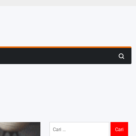
Search
Cari
untuk: