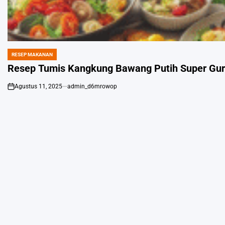
RESEP MAKANAN
POSTED
IN
Resep Tumis Kangkung Bawang Putih Super Gur
Agustus 11, 2025
admin_d6mrowop
on