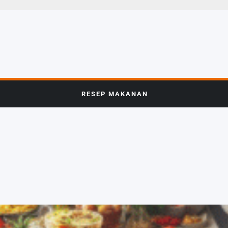
RESEP MAKANAN