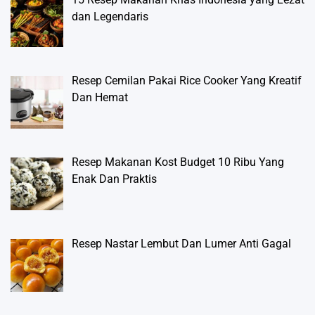
dan Legendaris
Resep Cemilan Pakai Rice Cooker Yang Kreatif
Dan Hemat
Resep Makanan Kost Budget 10 Ribu Yang
Enak Dan Praktis
Resep Nastar Lembut Dan Lumer Anti Gagal