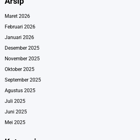
Arsip
Maret 2026
Februari 2026
Januari 2026
Desember 2025
November 2025
Oktober 2025
September 2025
Agustus 2025
Juli 2025
Juni 2025
Mei 2025