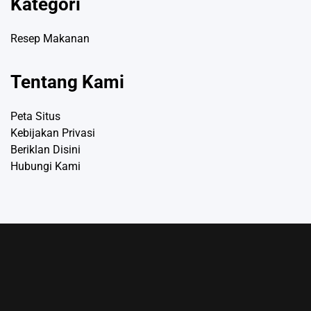
Kategori
Resep Makanan
Tentang Kami
Peta Situs
Kebijakan Privasi
Beriklan Disini
Hubungi Kami