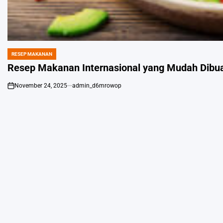
RESEP MAKANAN
POSTED
IN
Resep Makanan Internasional yang Mudah Dibu
November 24, 2025
admin_d6mrowop
on