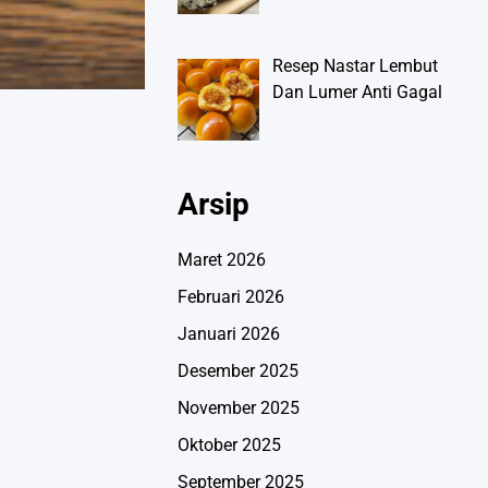
Resep Nastar Lembut
Dan Lumer Anti Gagal
Arsip
Maret 2026
Februari 2026
Januari 2026
Desember 2025
November 2025
Oktober 2025
September 2025