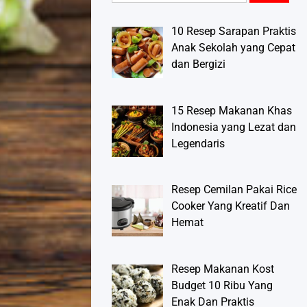
10 Resep Sarapan Praktis
Anak Sekolah yang Cepat
dan Bergizi
15 Resep Makanan Khas
Indonesia yang Lezat dan
Legendaris
Resep Cemilan Pakai Rice
Cooker Yang Kreatif Dan
Hemat
Resep Makanan Kost
Budget 10 Ribu Yang
Enak Dan Praktis