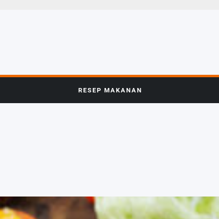
RESEP MAKANAN