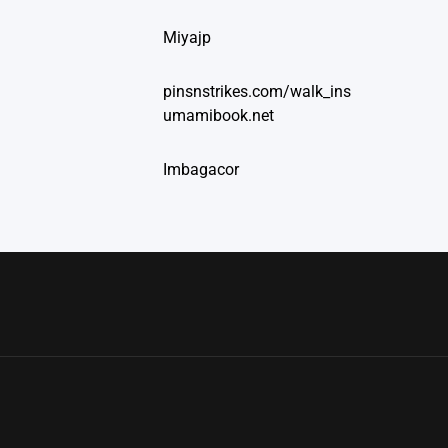
Miyajp
pinsnstrikes.com/walk_ins
umamibook.net
Imbagacor