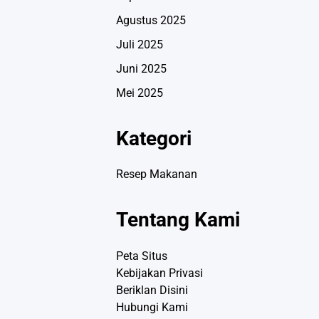
Agustus 2025
Juli 2025
Juni 2025
Mei 2025
Kategori
Resep Makanan
Tentang Kami
Peta Situs
Kebijakan Privasi
Beriklan Disini
Hubungi Kami