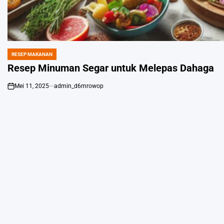
RESEP MAKANAN
POSTED
IN
Resep Minuman Segar untuk Melepas Dahaga
Mei 11, 2025
admin_d6mrowop
on