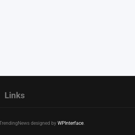
Links
e TrendingNews designed by
WPInterface
.