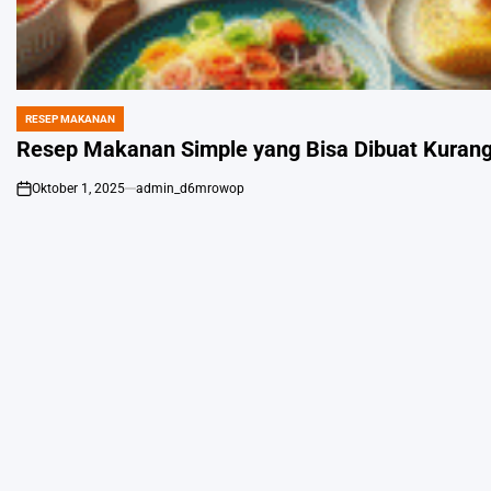
RESEP MAKANAN
POSTED
IN
Resep Makanan Simple yang Bisa Dibuat Kurang 
Oktober 1, 2025
admin_d6mrowop
on