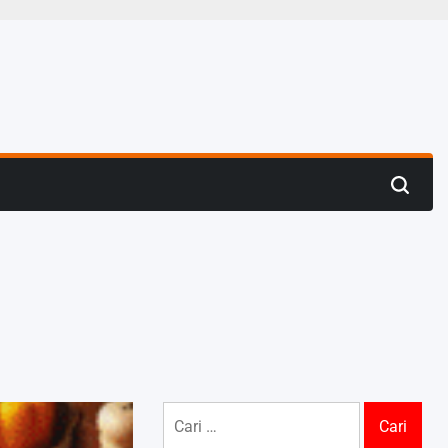
Search
Cari
untuk: