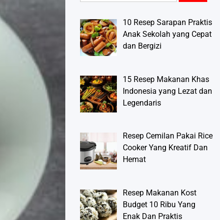
10 Resep Sarapan Praktis
Anak Sekolah yang Cepat
dan Bergizi
15 Resep Makanan Khas
Indonesia yang Lezat dan
Legendaris
Resep Cemilan Pakai Rice
Cooker Yang Kreatif Dan
Hemat
Resep Makanan Kost
Budget 10 Ribu Yang
Enak Dan Praktis