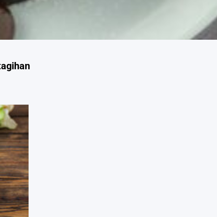
tagihan