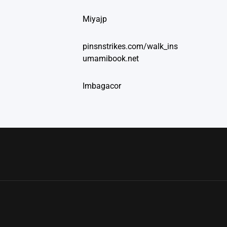
Miyajp
pinsnstrikes.com/walk_ins
umamibook.net
Imbagacor