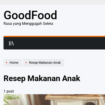
Skip
to
GoodFood
content
Rasa yang Menggugah Selera
Home
Resep Makanan Anak
Resep Makanan Anak
1 post