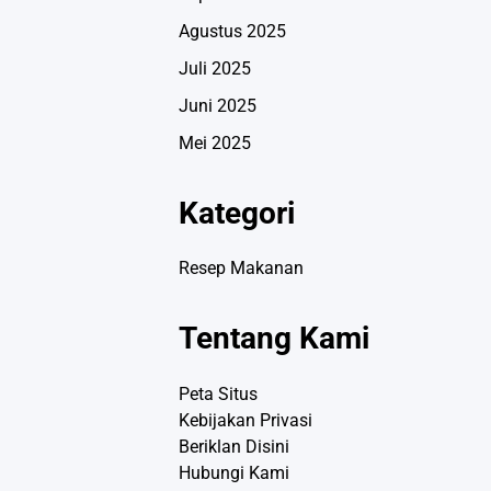
Agustus 2025
Juli 2025
Juni 2025
Mei 2025
Kategori
Resep Makanan
Tentang Kami
Peta Situs
Kebijakan Privasi
Beriklan Disini
Hubungi Kami