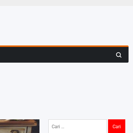
Search
Cari
untuk: