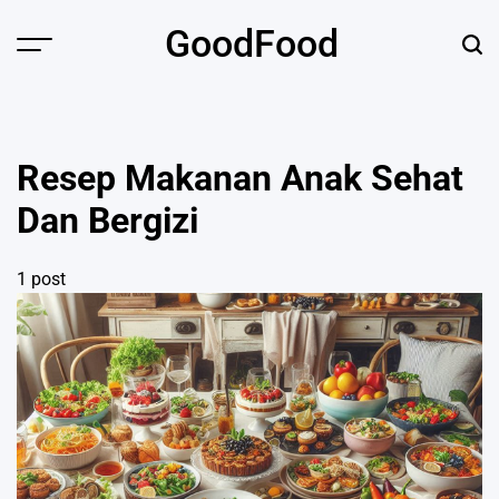
Skip
GoodFood
to
Menu
Sear
content
Resep Makanan Anak Sehat
Dan Bergizi
1 post