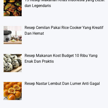
dan Legendaris
Resep Cemilan Pakai Rice Cooker Yang Kreatif
Dan Hemat
Resep Makanan Kost Budget 10 Ribu Yang
Enak Dan Praktis
Resep Nastar Lembut Dan Lumer Anti Gagal