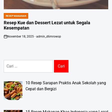
RESEP MAKANAN
POSTED
IN
Resep Kue dan Dessert Lezat untuk Segala
Kesempatan
November 18, 2025
admin_d6mrowop
on
Cari
untuk:
10 Resep Sarapan Praktis Anak Sekolah yang
Cepat dan Bergizi
15 Resep Makanan Khas Indonesia yang Lezat