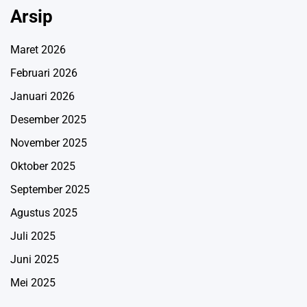
Arsip
Maret 2026
Februari 2026
Januari 2026
Desember 2025
November 2025
Oktober 2025
September 2025
Agustus 2025
Juli 2025
Juni 2025
Mei 2025