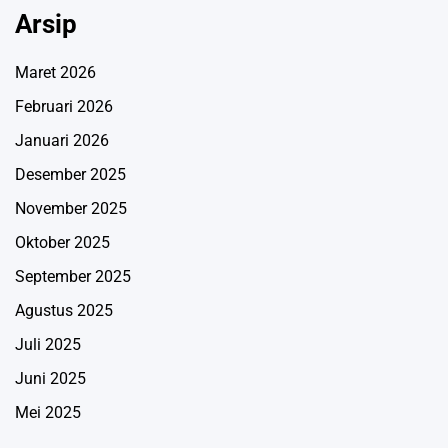
Arsip
Maret 2026
Februari 2026
Januari 2026
Desember 2025
November 2025
Oktober 2025
September 2025
Agustus 2025
Juli 2025
Juni 2025
Mei 2025