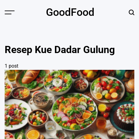
Skip
GoodFood
to
Menu
Sear
content
Resep Kue Dadar Gulung
1 post