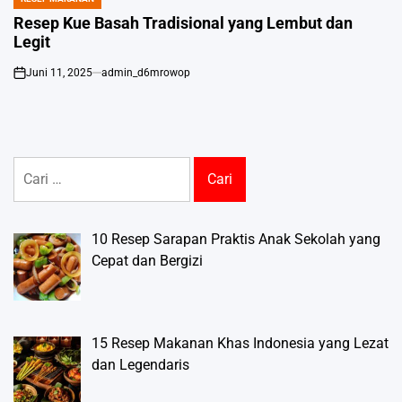
POSTED
IN
Resep Kue Basah Tradisional yang Lembut dan
Legit
Juni 11, 2025
admin_d6mrowop
on
Cari
untuk:
10 Resep Sarapan Praktis Anak Sekolah yang
Cepat dan Bergizi
15 Resep Makanan Khas Indonesia yang Lezat
dan Legendaris