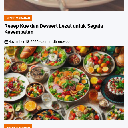
RESEP MAKANAN
POSTED
IN
Resep Kue dan Dessert Lezat untuk Segala
Kesempatan
November 18, 2025
admin_d6mrowop
on
RESEP MAKANAN