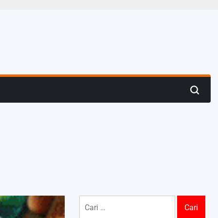
Search
Cari
untuk: