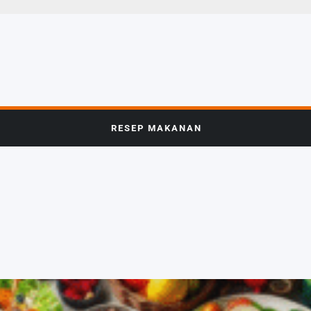
RESEP MAKANAN