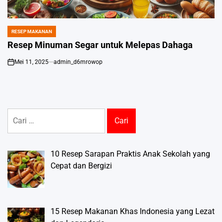
RESEP MAKANAN
POSTED
IN
Resep Minuman Segar untuk Melepas Dahaga
Mei 11, 2025
admin_d6mrowop
on
Cari
untuk:
10 Resep Sarapan Praktis Anak Sekolah yang
Cepat dan Bergizi
15 Resep Makanan Khas Indonesia yang Lezat