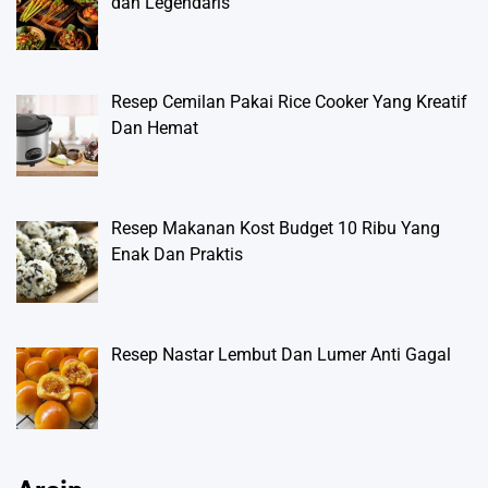
dan Legendaris
Resep Cemilan Pakai Rice Cooker Yang Kreatif
Dan Hemat
Resep Makanan Kost Budget 10 Ribu Yang
Enak Dan Praktis
Resep Nastar Lembut Dan Lumer Anti Gagal