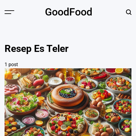
Skip
GoodFood
to
Menu
Sear
content
Resep Es Teler
1 post