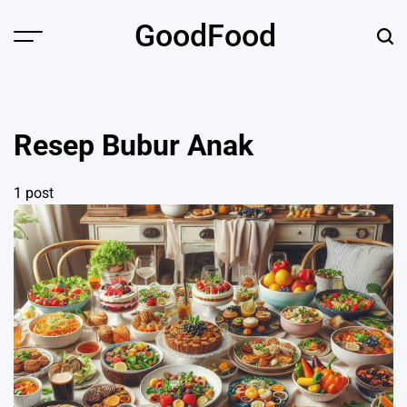
Skip
GoodFood
to
Menu
Sear
content
Resep Bubur Anak
1 post