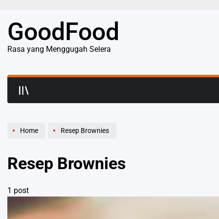
Skip
to
GoodFood
content
Rasa yang Menggugah Selera
Home
Resep Brownies
Resep Brownies
1 post