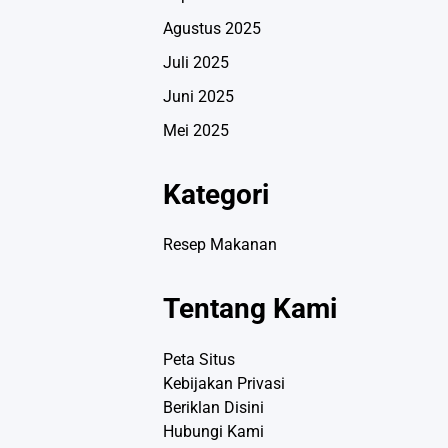
Agustus 2025
Juli 2025
Juni 2025
Mei 2025
Kategori
Resep Makanan
Tentang Kami
Peta Situs
Kebijakan Privasi
Beriklan Disini
Hubungi Kami