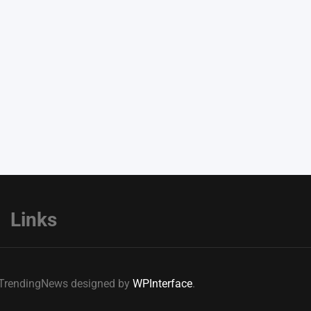
Links
e TrendingNews designed by
WPInterface
.