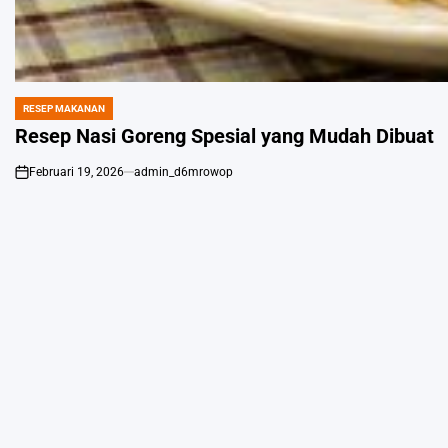
RESEP MAKANAN
POSTED
IN
Resep Nasi Goreng Spesial yang Mudah Dibuat
Februari 19, 2026
admin_d6mrowop
on