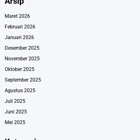
Arsip
Maret 2026
Februari 2026
Januari 2026
Desember 2025
November 2025
Oktober 2025
September 2025
Agustus 2025
Juli 2025
Juni 2025
Mei 2025