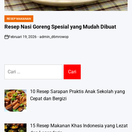
RESEP MAKANAN
POSTED
IN
Resep Nasi Goreng Spesial yang Mudah Dibuat
Februari 19, 2026
admin_d6mrowop
on
Cari
untuk:
10 Resep Sarapan Praktis Anak Sekolah yang
Cepat dan Bergizi
15 Resep Makanan Khas Indonesia yang Lezat