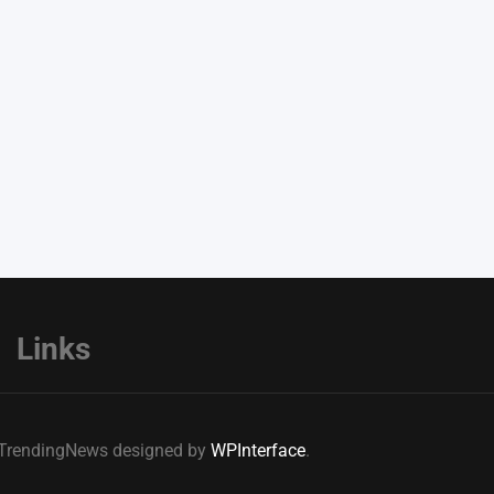
Links
e TrendingNews designed by
WPInterface
.