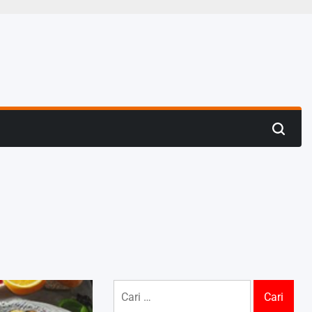
Search
Cari
untuk: