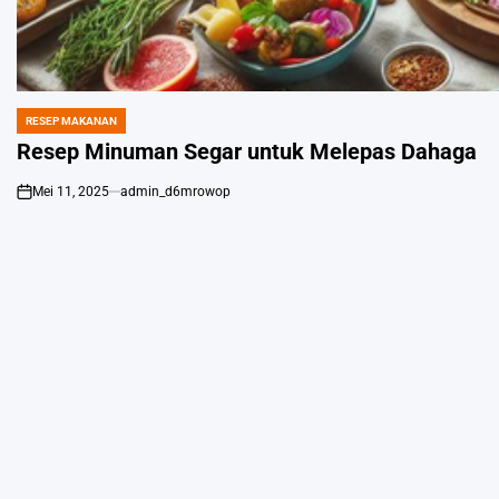
RESEP MAKANAN
POSTED
IN
Resep Minuman Segar untuk Melepas Dahaga
Mei 11, 2025
admin_d6mrowop
on