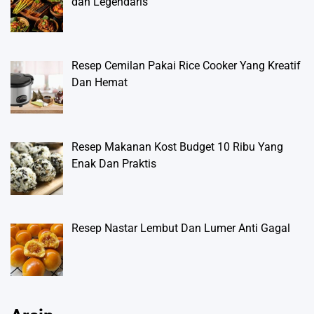
dan Legendaris
Resep Cemilan Pakai Rice Cooker Yang Kreatif
Dan Hemat
Resep Makanan Kost Budget 10 Ribu Yang
Enak Dan Praktis
Resep Nastar Lembut Dan Lumer Anti Gagal