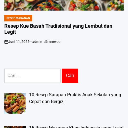
RESEP MAKANAN
POSTED
IN
Resep Kue Basah Tradisional yang Lembut dan
Legit
Juni 11, 2025
admin_d6mrowop
on
Cari
untuk:
10 Resep Sarapan Praktis Anak Sekolah yang
Cepat dan Bergizi
15 Resep Makanan Khas Indonesia yang Lezat