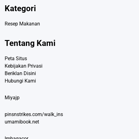
Kategori
Resep Makanan
Tentang Kami
Peta Situs
Kebijakan Privasi
Beriklan Disini
Hubungi Kami
Miyajp
pinsnstrikes.com/walk_ins
umamibook.net
Imbagacor