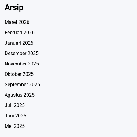
Arsip
Maret 2026
Februari 2026
Januari 2026
Desember 2025
November 2025
Oktober 2025
September 2025
Agustus 2025
Juli 2025
Juni 2025
Mei 2025