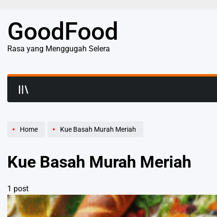
Skip
to
GoodFood
content
Rasa yang Menggugah Selera
Home
Kue Basah Murah Meriah
Kue Basah Murah Meriah
1 post