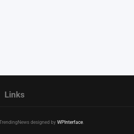
Links
e TrendingNews designed by
WPInterface
.