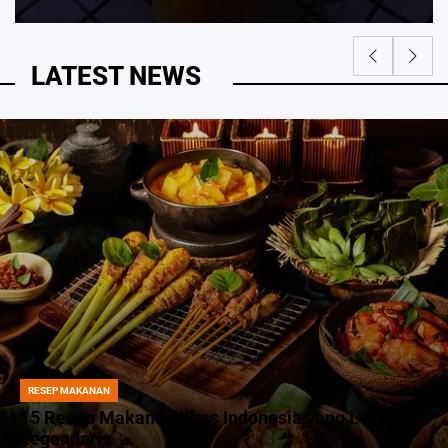
LATEST NEWS
RESEP MAKANAN
POSTED
IN
nan Khas Indonesia yang Lezat dan
Resep Cemilan
Dan Hemat