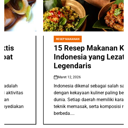
RESEP MAKANAN
POSTED
IN
15 Resep Makanan Khas
Indonesia yang Lezat dan
Legendaris
Maret 12, 2026
on
Indonesia dikenal sebagai salah satu negara
dengan kekayaan kuliner paling beragam di
dunia. Setiap daerah memiliki karakteristik rasa,
teknik memasak, serta komposisi rempah yang
berbeda....