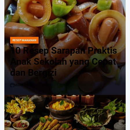
RESEP MAKANAN
POSTED
IN
10 Resep Sarapan Praktis
Anak Sekolah yang Cepat
dan Bergizi
Maret 16, 2026
on