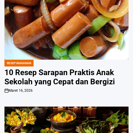
RESEP MAKANAN
POSTED
IN
10 Resep Sarapan Praktis Anak
Sekolah yang Cepat dan Bergizi
Maret 16, 2026
on