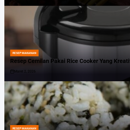
RESEP MAKANAN
POSTED
IN
Resep Cemilan Pakai Rice Cooker Yang Kreat
Maret 2, 2026
on
RESEP MAKANAN