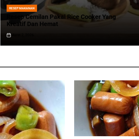
RESEP MAKANAN
POSTED
IN
Resep Cemilan Pakai Rice Cooker Yang
Kreatif Dan Hemat
Maret 2, 2026
on