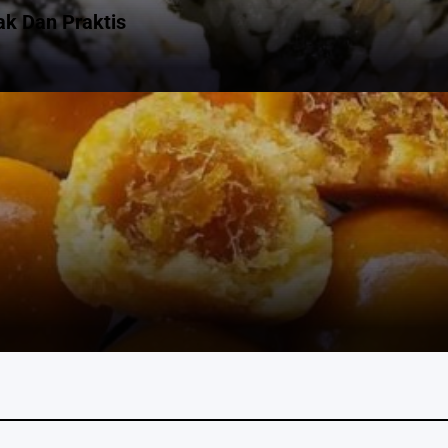
k Dan Praktis