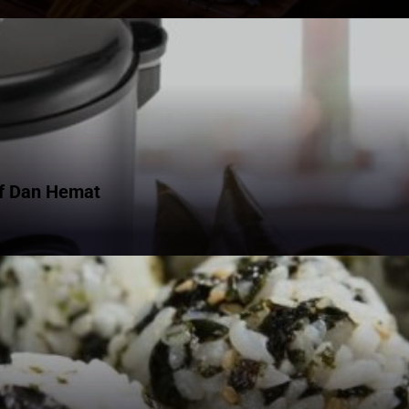
if Dan Hemat