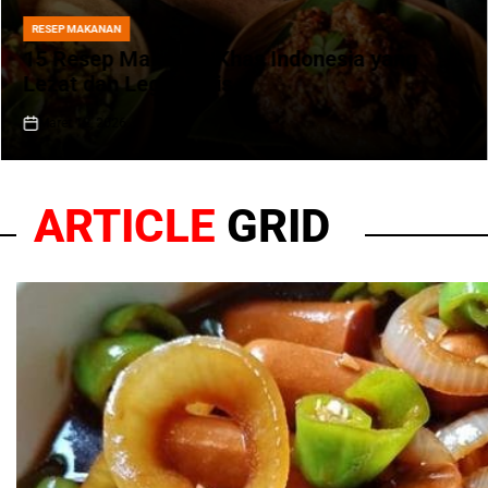
RESEP MAKANAN
POSTED
IN
15 Resep Makanan Khas Indonesia yang
Lezat dan Legendaris
Maret 12, 2026
on
ARTICLE
GRID