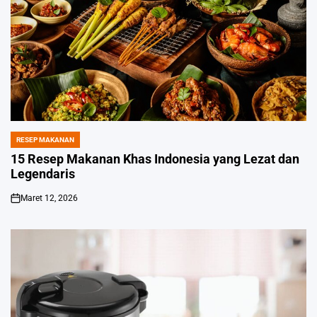
RESEP MAKANAN
POSTED
IN
15 Resep Makanan Khas Indonesia yang Lezat dan
Legendaris
Maret 12, 2026
on