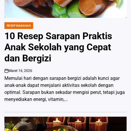
RESEP MAKANAN
POSTED
IN
10 Resep Sarapan Praktis
Anak Sekolah yang Cepat
dan Bergizi
Maret 16, 2026
on
Memulai hari dengan sarapan bergizi adalah kunci agar
anak-anak dapat menjalani aktivitas sekolah dengan
optimal. Sarapan bukan sekadar mengisi perut, tetapi juga
menyediakan energi, vitamin,...