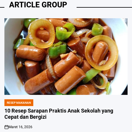
ARTICLE GROUP
RESEP MAKANAN
POSTED
IN
10 Resep Sarapan Praktis Anak Sekolah yang
Cepat dan Bergizi
Maret 16, 2026
on