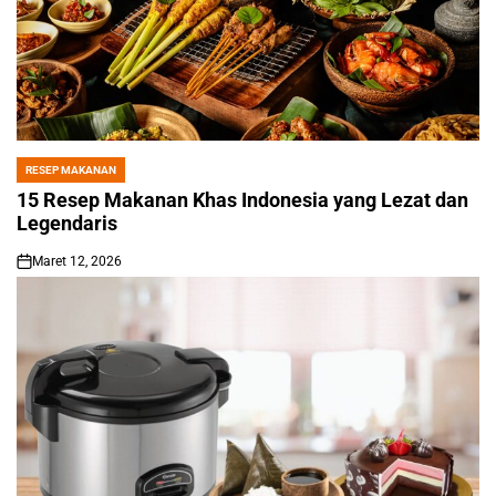
RESEP MAKANAN
POSTED
IN
15 Resep Makanan Khas Indonesia yang Lezat dan
Legendaris
Maret 12, 2026
on