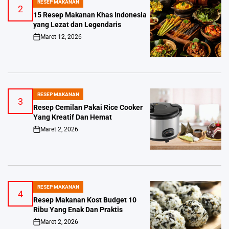
RESEP MAKANAN
POSTED
2
IN
15 Resep Makanan Khas Indonesia
yang Lezat dan Legendaris
Maret 12, 2026
on
RESEP MAKANAN
POSTED
3
IN
Resep Cemilan Pakai Rice Cooker
Yang Kreatif Dan Hemat
Maret 2, 2026
on
RESEP MAKANAN
POSTED
4
IN
Resep Makanan Kost Budget 10
Ribu Yang Enak Dan Praktis
Maret 2, 2026
on