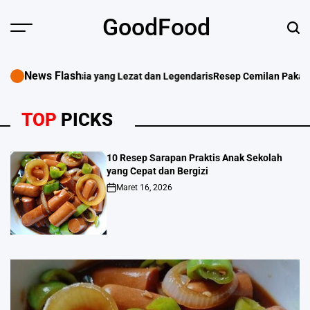
Skip
GoodFood
to
Menu
Sear
content
News Flash
 yang Lezat dan Legendaris
Resep Cemilan Pakai Rice Cooker Yang Kr
TOP
PICKS
10 Resep Sarapan Praktis Anak Sekolah
yang Cepat dan Bergizi
Maret 16, 2026
on