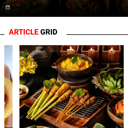
Maret 2, 2026
on
ARTICLE
GRID