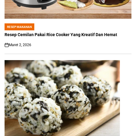
RESEP MAKANAN
POSTED
IN
Resep Cemilan Pakai Rice Cooker Yang Kreatif Dan Hemat
Maret 2, 2026
on