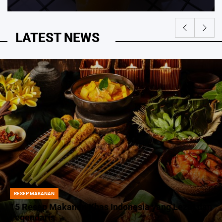
LATEST NEWS
RESEP MAKANAN
POSTED
IN
 Lezat dan
Resep Cemilan Pakai Rice Cooker Yang
Dan Hemat