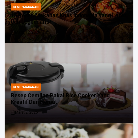
RESEP MAKANAN
POSTED
IN
15 Resep Makanan Khas Indonesia yang Lezat
dan Legendaris
Maret 12, 2026
on
RESEP MAKANAN
POSTED
IN
Resep Cemilan Pakai Rice Cooker Yang
Kreatif Dan Hemat
Maret 2, 2026
on