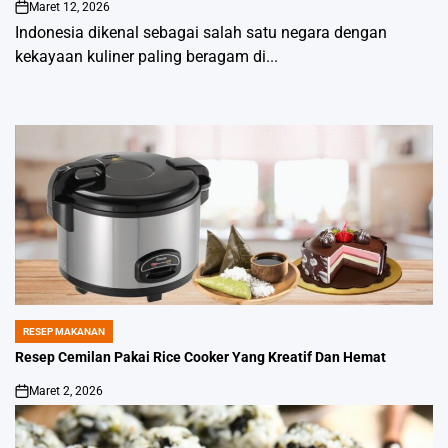
Maret 12, 2026
on
Indonesia dikenal sebagai salah satu negara dengan
kekayaan kuliner paling beragam di...
RESEP MAKANAN
POSTED
IN
Resep Cemilan Pakai Rice Cooker Yang Kreatif Dan Hemat
Maret 2, 2026
on