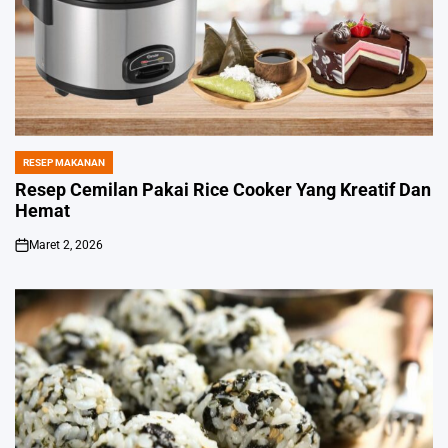
RESEP MAKANAN
POSTED
IN
Resep Cemilan Pakai Rice Cooker Yang Kreatif Dan
Hemat
Maret 2, 2026
on