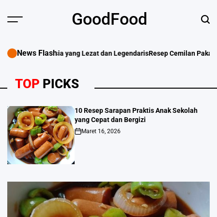
Skip
GoodFood
to
Menu
Sear
content
News Flash
a yang Lezat dan Legendaris
Resep Cemilan Pakai Rice Cooker Yang K
TOP
PICKS
10 Resep Sarapan Praktis Anak Sekolah
yang Cepat dan Bergizi
Maret 16, 2026
on