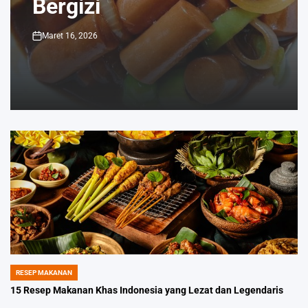
Bergizi
Maret 16, 2026
on
RESEP MAKANAN
POSTED
IN
15 Resep Makanan Khas Indonesia yang Lezat dan Legendaris