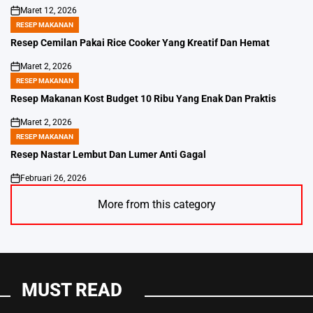
Maret 12, 2026
on
RESEP MAKANAN
POSTED
IN
Resep Cemilan Pakai Rice Cooker Yang Kreatif Dan Hemat
Maret 2, 2026
on
RESEP MAKANAN
POSTED
IN
Resep Makanan Kost Budget 10 Ribu Yang Enak Dan Praktis
Maret 2, 2026
on
RESEP MAKANAN
POSTED
IN
Resep Nastar Lembut Dan Lumer Anti Gagal
Februari 26, 2026
on
More from this category
MUST READ