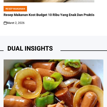
RESEP MAKANAN
POSTED
IN
Resep Makanan Kost Budget 10 Ribu Yang Enak Dan Praktis
Maret 2, 2026
on
DUAL INSIGHTS