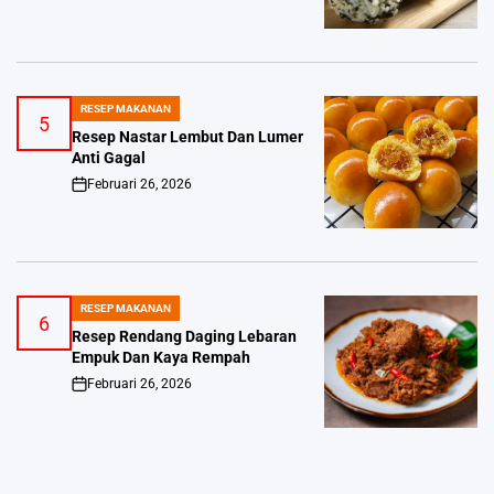
RESEP MAKANAN
POSTED
5
IN
Resep Nastar Lembut Dan Lumer
Anti Gagal
Februari 26, 2026
on
RESEP MAKANAN
POSTED
6
IN
Resep Rendang Daging Lebaran
Empuk Dan Kaya Rempah
Februari 26, 2026
on