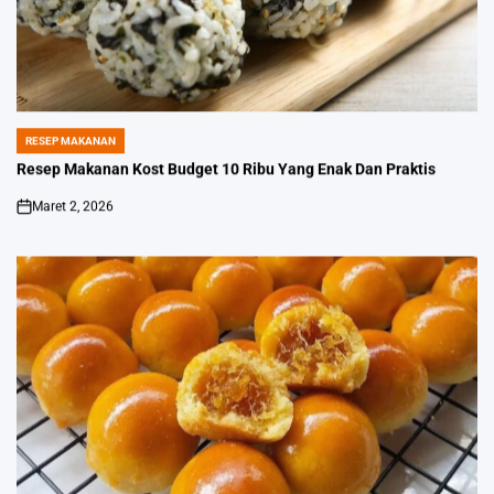
RESEP MAKANAN
POSTED
IN
Resep Makanan Kost Budget 10 Ribu Yang Enak Dan Praktis
Maret 2, 2026
on