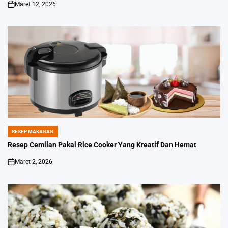
Maret 12, 2026
on
RESEP MAKANAN
POSTED
IN
Resep Cemilan Pakai Rice Cooker Yang Kreatif Dan Hemat
Maret 2, 2026
on