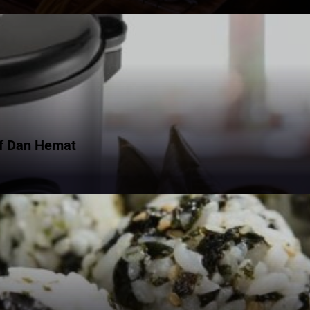
if Dan Hemat