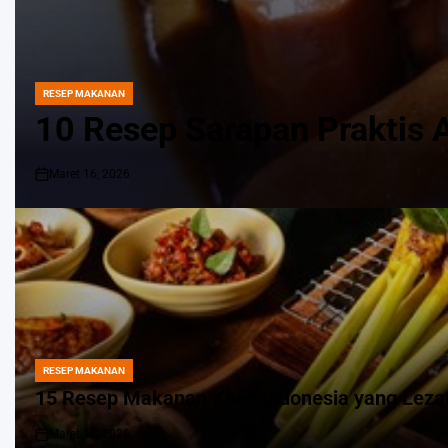
RESEP MAKANAN
POSTED
IN
10 Resep Sarapan Praktis 
Maret 16, 2026
on
RESEP MAKANAN
POSTED
IN
15 Resep Makanan Khas Indonesia yang Lezat
Maret 12, 2026
on