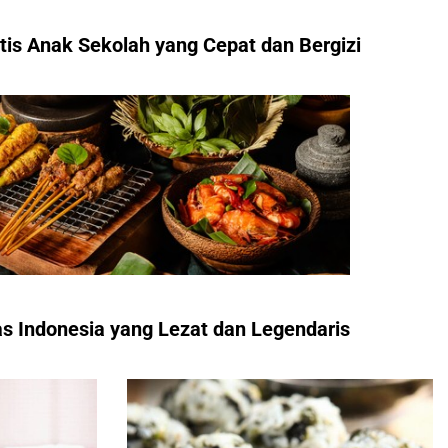
is Anak Sekolah yang Cepat dan Bergizi
 Indonesia yang Lezat dan Legendaris