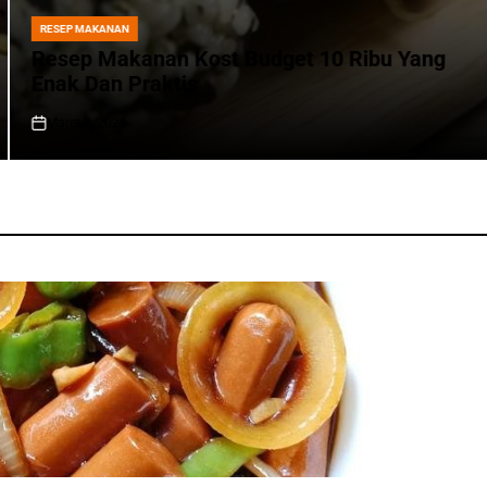
RESEP MAKANAN
POSTED
IN
Resep Makanan Kost Budget 10 Ribu Yang
Enak Dan Praktis
Maret 2, 2026
on