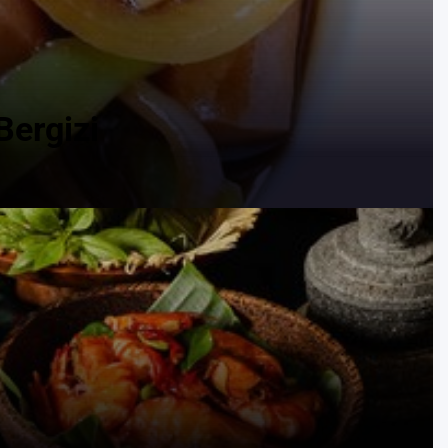
Bergizi