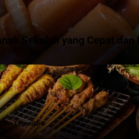
Anak Sekolah yang Cepat dan 
 dan Legendaris